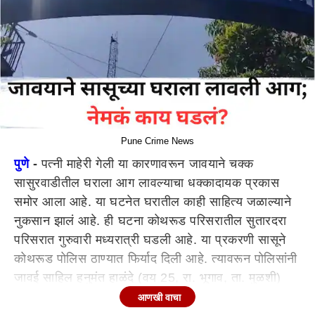
Pune Crime News
पुणे
-
पत्नी माहेरी गेली या कारणावरून जावयाने चक्क
सासुरवाडीतील घराला आग लावल्याचा धक्कादायक प्रकास
समोर आला आहे. या घटनेत घरातील काही साहित्य जळाल्याने
नुकसान झालं आहे. ही घटना कोथरूड परिसरातील सुतारदरा
परिसरात गुरुवारी मध्यरात्री घडली आहे. या प्रकरणी सासूने
कोथरूड पोलिस ठाण्यात फिर्याद दिली आहे. त्यावरून पोलिसांनी
जावई साहिल हनुमंत हाळंदे (वय 25, रा. भूगाव, ता. मुळशी)
याच्याविरुद्ध गुन्हा दाखल करण्यात आला आहे. (Pune Crime
आणखी वाचा