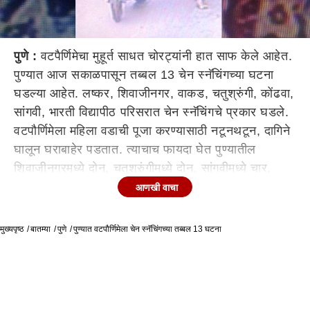
पुणे :
वटपैर्णिमेचा मुहूर्त साधत चोरट्यांनी हात साफ केले आहेत.
पुण्यात आज सकाळपासून तब्बल 13 चेन स्नॅचिंगच्या घटना
घडल्या आहेत. लष्कर, शिवाजीनगर, वाकड, चतुश्रुंगी, कोंढवा,
सांगवी, भारती विद्यापीठ परिसरात चेन स्नॅचिंगचे प्रकार घडले.
वटपौर्णिमेला महिला वडाची पूजा करण्यासाठी नटूनथटून, दागिने
घालून घराबाहेर पडतात. त्याचाच फायदा घेत पुण्यातील
शिवाजीनगरमध्ये दोन, चतुश्रुंगीमध्ये दोन, सांगवीमध्ये चार,
लष्करमध्ये एक, चतु:श्रुंगीमध्ये एक, वाकडमध्ये एक, कोंढवामध्ये
आणखी वाचा
एक आणि भारती विद्यापीठ परिसरात एक, अशा एकूण 13 चेन
स्नॅचिंगच्या घटना घडल्या आहेत. हातात पुजेचं साहित्य तसंच
मुख्यपृष्ठ
बातम्या
पुणे
पुण्यात वटपौर्णिमेला चेन स्नॅचिंगच्या तब्बल 13 घटना
लहान बाळ असलेल्या महिला हेरुनच हे चोर दागिन्यांवर डल्ला
मारत आहेत.