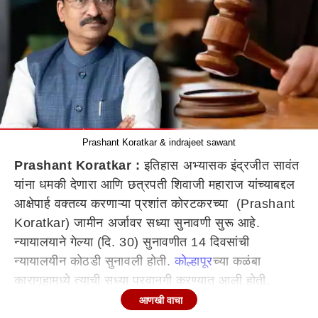
Prashant Koratkar & indrajeet sawant
Prashant Koratkar :
इतिहास अभ्यासक इंद्रजीत सावंत
यांना धमकी देणारा आणि छत्रपती शिवाजी महाराज यांच्याबद्दल
आक्षेपार्ह वक्तव्य करणाऱ्या प्रशांत कोरटकरच्या (Prashant
Koratkar) जामीन अर्जावर सध्या सुनावणी सुरू आहे.
न्यायालयाने गेल्या (दि. 30) सुनावणीत 14 दिवसांची
न्यायालयीन कोठडी सुनावली होती.
कोल्हापूर
च्या कळंबा
कारागृहामध्ये त्याची सध्या परवानगी करण्यात आली होती.
यानंतर प्रशांत कोरटकरच्या जामीन अर्जावर आज सुनावणी पार
आणखी वाचा