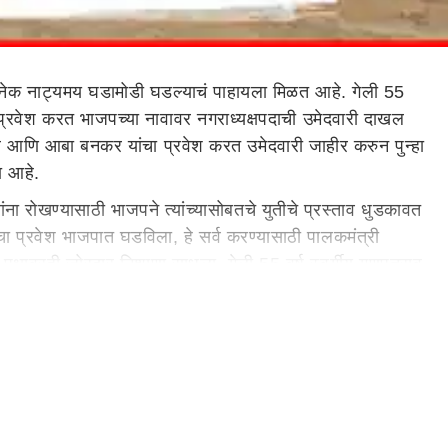
अनेक नाट्यमय घडामोडी घडल्याचं पाहायला मिळत आहे. गेली 55
्रवेश करत भाजपच्या नावावर नगराध्यक्षपदाची उमेदवारी दाखल
रले आणि आबा बनकर यांचा प्रवेश करत उमेदवारी जाहीर करुन पुन्हा
ला आहे.
ना रोखण्यासाठी भाजपने त्यांच्यासोबतचे युतीचे प्रस्ताव धुडकावत
ंचा प्रवेश भाजपात घडविला, हे सर्व करण्यासाठी पालकमंत्री
र पक्षावरही जोरदार निशाणा साधला. गेली 55 वर्ष स्वर्गीय गणपतराव
म्यास किती क्लेश होत असे शहाजी बापू पाटील यांनी म्हटले.
ही त्यांनी गमावला असून आता यापुढे त्या समाधीची जबाबदारी मी
पूर जिल्ह्यात सर्व ठिकाणी भाजप शिवसेना आणि अजित पवारांची
र फडणवीस
आणि उपमुख्यमंत्री
एकनाथ शिंदे
यांच्यासमोर निकालानंतर