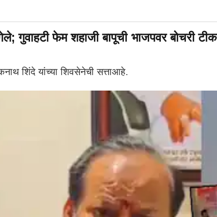
् गेले; गुवाहटी फेम शहाजी बापूची भाजपवर बोचरी टीक
ाथ शिंदे यांच्या शिवसेनेची सत्ताआहे.