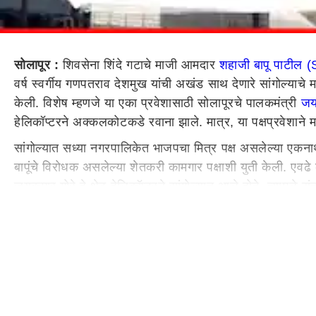
सोलापूर :
शिवसेना शिंदे गटाचे माजी आमदार
शहाजी बापू पाटील 
वर्ष स्वर्गीय गणपतराव देशमुख यांची अखंड साथ देणारे सांगोल्याच
केली. विशेष म्हणजे या एका प्रवेशासाठी सोलापूरचे पालकमंत्री
जय
हेलिकॉप्टरने अक्कलकोटकडे रवाना झाले. मात्र, या पक्षप्रवेशा
सांगोल्यात सध्या नगरपालिकेत भाजपचा मित्र पक्ष असलेल्या एकनाथ 
बापूंचे विरोधक असलेल्या शेतकरी कामगार पक्षाशी युती केली. एवढे
जयकुमार गोरे हे थेट हेलिकॉप्टरने सांगोल्यात आले होते. त्यामुळ
देशमुख यांच्यासोबत काम करणारे झटक्यात भाजपमध्ये जातात आणि न
यापुढे सोंग बंद करुन स्वर्गीय गणपतरावांचा विचार सोडणाऱ्यांनी त्
उचलणार असल्याचे शहाजी बापू पाटील यांनी म्हटले.
शहाजी बापूंची भाजपवर बोचरी टीका
पालकमंत्री जयकुमार गोरे यांचे नाव न घेता बाहेरून आलेल्या लो
राष्ट्रवादी अशी युती होऊ शकली असती.मात्र, भाजपने एकाधिकारश