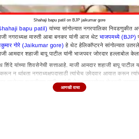
Shahaji bapu patil on BJP jaikumar gore
(Shahaji bapu patil)
यांच्या सांगोल्यात नगरपालिका निवडणुकीत 
े माजी नगराध्यक्ष मारुती आबा बनकर यांनी आज थेट
भाजपमध्ये (BJP)
प
कुमार गोरे (Jaikumar gore)
हे थेट हेलिकॉप्टरने सांगोल्यात उत
ने माजी आमदार शहाजी बापू पाटील यांनी भाजपवर जोरदार हल्लाबोल के
शिंदे यांच्या शिवसेनेची सत्ताआहे. माजी आमदार शहाजी बापू पाटील यां
 करून न थांबता नगराध्यक्षपदासाठी त्यांचेच उमेदवार आयात करून त्या
े संतप्त झालेल्या शहाजीबापू पाटील यांनी थेट भाजपसोबत शेतकरी कामगा
आणखी वाचा
िवडणूक उमेदवारी दाखल करतात, हे पाहून स्वर्गीय गणपतरावांच्या आत्
यांचा फोटोही वापरू नये, त्यांच्या समाधीवर दर्शनाला जाण्याचा अधिकार
कांनी हे घडवून आणले असले तरी आमच्या जनतेला हे पटलेले नाही. सोला
ाही वापरत कोणाशी जुळवून घेतले नाही. याबाबत मुख्यमंत्री
देवेंद्