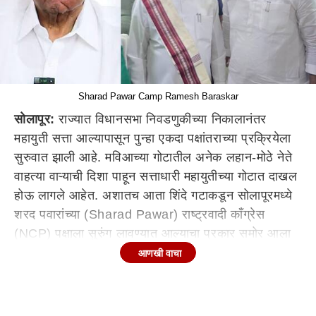
Sharad Pawar Camp Ramesh Baraskar
सोलापूर:
राज्यात विधानसभा निवडणुकीच्या निकालानंतर
महायुती सत्ता आल्यापासून पुन्हा एकदा पक्षांतराच्या प्रक्रियेला
सुरुवात झाली आहे. मविआच्या गोटातील अनेक लहान-मोठे नेते
वाहत्या वाऱ्याची दिशा पाहून सत्ताधारी महायुतीच्या गोटात दाखल
होऊ लागले आहेत. अशातच आता शिंदे गटाकडून सोलापूरमध्ये
शरद पवारांच्या (Sharad Pawar) राष्ट्रवादी काँग्रेस
(NCP) पक्षाला सुरुंग लावण्यात आल्याचा प्रकार समोर आला
आहे.
सोलापूर
मध्ये राष्ट्रवादी शरद पवार गटाला मोठा धक्का
आणखी वाचा
बसण्याची शक्यता आहे. शरद पवार गटाचे ओबीसी नेते आणि
मोहोळचे प्रथम नगराध्यक्ष रमेश बारसकर (Ramesh
Baraskar) हे शिवसेना शिंदे गटाच्या वाटेवर असल्याची