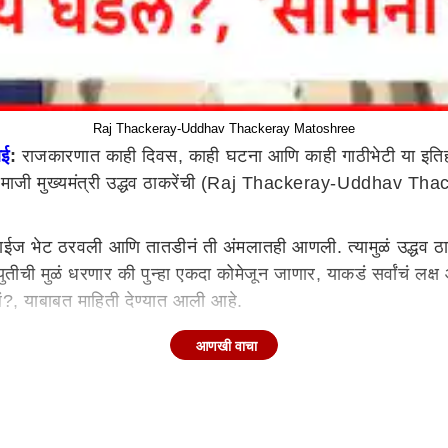
Raj Thackeray-Uddhav Thackeray Matoshree
बई
:
राजकारणात काही दिवस, काही घटना आणि काही गाठीभेटी या इतिह
 माजी मुख्यमंत्री उद्धव ठाकरेंची (Raj Thackeray-Uddhav Tha
राईज भेट ठरवली आणि तातडीनं ती अंमलातही आणली. त्यामुळं उद्धव ठाक
ी युतीची मुळं धरणार की पुन्हा एकदा कोमेजून जाणार, याकडं सर्वांचं लक्
डलं?, याबाबत माहिती देण्यात आली आहे.
आणखी वाचा
या शुभेच्छा दिल्या. त्यानंतर दोघांचीही गळाभेट झाली. हिंदुहृदयसम्राट
ळाला. शिवसेनाप्रमुखांच्या व्यंगचित्रांवरही चर्चा झाली. जवळपास 20
राज ठाकरे यांना सोडायला बाहेर आले. सगळ्यांना हात उंचावून नमस्कार