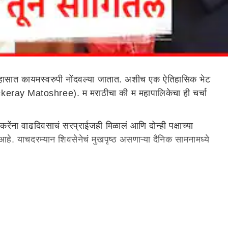
ासात कायमस्वरुपी नोंदवल्या जातात. अशीच एक ऐतिहासिक भेट
ckeray Matoshree). म मराठीचा की म महापालिकेचा ही चर्चा
रेंना वाढदिवसाचं सरप्राईजही मिळालं आणि दोन्ही पक्षाच्या
ष आहे. याचदरम्यान शिवसेनेचं मुखपृष्ठ असणाऱ्या दैनिक सामनामध्ये
 शिवसेनाप्रमुख बाळासाहेब ठाकरे यांच्या खोलीत जाऊन त्यांच्या
 मिनिटे राज ठाकरे मातोश्री निवासस्थानी होते. यावेळी दोन्ही
 करत राज ठाकरे परतले.