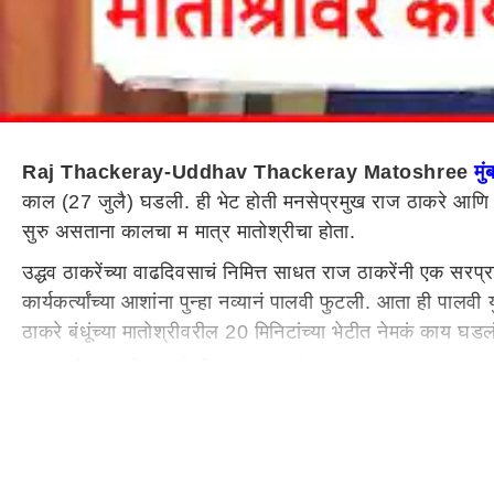
Raj Thackeray-Uddhav Thackeray Matoshree
मुं
काल (27 जुलै) घडली. ही भेट होती मनसेप्रमुख राज ठाकरे आणि
सुरु असताना कालचा म मात्र मातोश्रीचा होता.
उद्धव ठाकरेंच्या वाढदिवसाचं निमित्त साधत राज ठाकरेंनी एक सरप्
कार्यकर्त्यांच्या आशांना पुन्हा नव्यानं पालवी फुटली. आता ही पालव
ठाकरे बंधूंच्या मातोश्रीवरील 20 मिनिटांच्या भेटीत नेमकं काय घ
बाळासाहेब ठाकरेंच्या खोलीत काय घडलं?
राज ठाकरे यांनी गुलाबांचा बुके देऊन उद्धव ठाकरे यांना वाढदिवसाच्
आसनासमोर दोघेही नतमस्तक झाले. यावेळी जुन्या आठवणींना उजाळा मि
बंधूमध्ये दिलखुलास गप्पा रंगल्या. नंतर निघतानाही उद्धव ठाकरे 
बाळा नांदगावकरांच्या फोनवरुन कॉल लावला अन्...