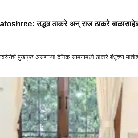
: उद्धव ठाकरे अन् राज ठाकरे बाळासाहेबांच्य
ुखपृष्ठ असणाऱ्या दैनिक सामनामध्ये ठाकरे बंधूंच्या मातोश्