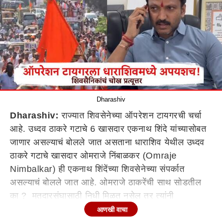
Dharashiv
Dharashiv:
राज्यात शिवसेनेच्या ऑपरेशन टायगरची चर्चा
आहे. उध्दव ठाकरे गटाचे 6 खासदार एकनाथ शिंदे यांच्यासोबत
जाणार असल्याचं बोलले जात असताना धाराशिव येथील उध्दव
ठाकरे गटाचे खासदार ओमराजे निंबाळकर (Omraje
Nimbalkar) ही एकनाथ शिंदेंच्या शिवसेनेच्या संपर्कात
असल्याचं बोलले जात आहे. ओमराजे ठाकरेंची साथ सोडतील
का ? मतदारसंघासाठी निधी मिळत नसेल तर त्यांनी
एकनाथ शिंदे
यांच्यासोबत जावे का ? ओमराजे समर्थक यांना
आणखी वाचा