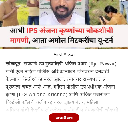
Amol Mitkari
सोलापूर:
राज्याचे उपमुख्यमंत्री अजित पवार (Ajit Pawar)
यांनी एका महिला पोलीस अधिकाऱ्यावर फोनवरुन दमदाटी
केल्याचा व्हिडीओ व्हायरल झाला, त्यानंतर राज्यभरात हे
प्रकरण चर्चेत आले आहे. महिला पोलीस उपअधीक्षक अंजना
कृष्णा (IPS Anjana Krishna) आणि अजित पवारांच्या
व्हिडीओ कॉलची क्लीप व्हायरल झाल्यानंतर, महिला
अधिकाऱ्यांची केंद्रीय लोकसेवा आयोगातील नेमणुकीची चौकशी
करा, अशी मोठी मागणी राष्ट्रवादीचे आमदार अमोल मिटकरी
आणखी वाचा
यांनी केली होती, त्याबाबत त्यांनी पत्र देखील लिहलं होतं,