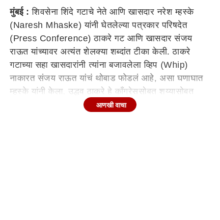
मुंबई :
शिवसेना शिंदे गटाचे नेते आणि खासदार नरेश म्हस्के
(Naresh Mhaske) यांनी घेतलेल्या पत्रकार परिषदेत
(Press Conference) ठाकरे गट आणि खासदार संजय
राऊत यांच्यावर अत्यंत शेलक्या शब्दांत टीका केली. ठाकरे
गटाच्या सहा खासदारांनी त्यांना बजावलेला व्हिप (Whip)
नाकारत संजय राऊत यांचं थोबाड फोडलं आहे, असा घणाघात
म्हस्के यांनी केला. उद्धव ठाकरे हे काँग्रेससोबत शय्यासोबत
करत असून केवळ काँग्रेस वाढवण्यासाठी प्रयत्न करत
आणखी वाचा
असल्याचा आरोपही त्यांनी केला.
Continues below advertisement