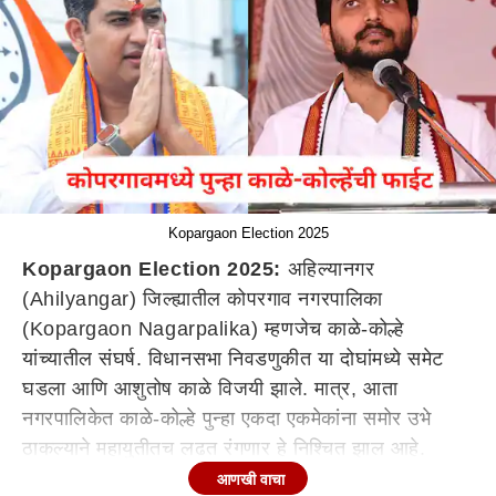
Kopargaon Election 2025
Kopargaon Election 2025:
अहिल्यानगर
(Ahilyangar) जिल्ह्यातील कोपरगाव नगरपालिका
(Kopargaon Nagarpalika) म्हणजेच काळे-कोल्हे
यांच्यातील संघर्ष. विधानसभा निवडणुकीत या दोघांमध्ये समेट
घडला आणि आशुतोष काळे विजयी झाले. मात्र, आता
नगरपालिकेत काळे-कोल्हे पुन्हा एकदा एकमेकांना समोर उभे
ठाकल्याने महायुतीतच लढत रंगणार हे निश्चित झाल आहे.
भाजपच्या विवेक कोल्हे (Vivek Kolhe) यांनी नगराध्यक्षपदासह
आणखी वाचा