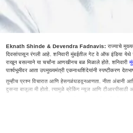
Eknath Shinde & Devendra Fadnavis:
राज्याचे
मुख्य
दिवसांपासून रंगली आहे. शनिवारी मुंबईतील गेट वे ऑफ इंडिया ये
राखून बसल्याने या चर्चांना आणखीनच बळ मिळाले होते. शनिवारी
मु
पार्श्वभूमीवर आता
उप
मुख्यमंत्री
एकनाथ
शिंदे
यांनी
स्पष्टीकरण दे
त
भा
तुम्हीच प्रश्न
विचारात
आणि
हे
सगळं
घडवून
आणता
. नीता अंबानी आणि
दुसऱ्या बाजूला मी होतो. त्यामुळे ब्रेकिंग न्यूज आणि टीआरपीसा
Eknath Shinde : माझ्यावर आरोप करणाऱ्यांनी कधीतरी आत्मपर
दरम्यान
, रावण कोण आहे हे सगळ्यांना माहिती आहे. अहंकार कुणा
मळमळ, जळजळ ते नेहमीच व्यक्त करतात. घरात बसून लोकांच्या सम
त्यांना
सर्व सामान्यांचा मुख्यमंत्री झालेल्या
चं
बघवत
नाही. गर्व, घमं
असे
म्हणत
एकनाथ
शिंदे
यांनी
उद्धव
ठाकरेंवर
टीका
केली
.