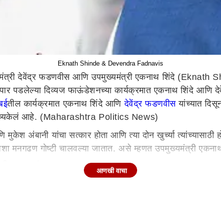
Eknath Shinde & Devendra Fadnavis
मंत्री देवेंद्र फडणवीस आणि उपमुख्यमंत्री एकनाथ शिंदे (Eknath Shind
थे पार पडलेल्या दिव्यज फाऊंडेशनच्या कार्यक्रमात एकनाथ शिंदे आ
ंबई
तील कार्यक्रमात एकनाथ शिंदे आणि
देवेंद्र फडणवीस
यांच्यात दिसू
ष्य
केलं
आहे. (Maharashtra Politics News)
 मुकेश अंबानी यांचा सत्कार होता आणि त्या दोन खुर्च्या त्यांच्यासाठी होत
ठी अशा मनगढण गोष्टी चालवल्या जातात.
असे
म्हणत
उप
मुख्यमंत्री
एकना
ीक्षण करावं
आणखी वाचा
ला आहे
हे
ही
सर्वांना माहिती आहे. सर्वसामान्य शेतकरी कुटुंबातील मुलग
स्या सोडवता येत नाहीत. उंटावरून शेळ्या हाकणे
याला
म्हणतात
. मी 
ड आणि अहंकार यामुळे रावणाची लंका ही जळून जाते. माझ्यावर आरोप कर