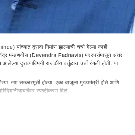
e) यांच्यात दुरावा निर्माण झाल्याची चर्चा गेल्या काही
णि देवेंद्र फडणवीस (Devendra Fadnavis) परस्परांपासून अंतर
न आलेल्या दुराव्याविषयी राजकीय वर्तुळात चर्चा रंगली होती. या
्या. त्या सत्कारमूर्ती होत्या. एका बाजूला मुख्यमंत्री होते आणि
थ
शिंदे
यांनी
या
चर्चे
वर
स्पष्टीकरण
दिलं
.
ा मुख्यमंत्री झालेला कुणाला पटत नाही आणि ते जमत नाही. ती
मुख्यमंत्री झाल्यापासून हे सर्व उबाठाचे
लोक
बाहेर
आहेत. कारण
णाऱ्यांनी कधीतरी आत्मपरीक्षण करावं.