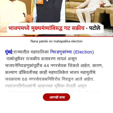
Nana patole on mahapalika election
मुंबई
:
राज्यातील महापालिका
निवडणुकांच्या (Election)
पार्श्वभूमीवर राजकीय वातावरण तापलं असून
भाजपने
निवडणुकांपूर्वीच
44
नगरसेवक
जिंकले आहेत. कारण,
कल्याण डोंबिवलीसह काही महापालिकेत भाजप
महायुतीचे
जवळपास 68
नगरसेवक
बनिविरोध
निवडून आले आहेत.
त्यावरुन
विरोधकांनी
आक्रमक भूमिका घेतली असून
मनसेनं
न्यायालयात
धाव घेण्याची तयारी दर्शवली आहे. त्याच
आणखी वाचा
पार्श्वभूमीवर काँग्रेस नेते तथा आमदार
नाना
पटोले (Nana patole)
यांनी निवडणूक आयोगावर गंभीर