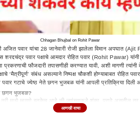
Chhagan Bhujbal on Rohit Pawar
्री अजित पवार यांचा 28 जानेवारी रोजी झालेला विमान अपघात (A
 शरदचंद्र पवार पक्षाचे आमदार रोहित पवार (Rohit Pawar) यांनी बु
 प्रकरणाची फौजदारी तपासणीही करण्यात यावी, अशी मागणी त्यांनी 
या पक्षाचे ‘मैत्रीपूर्ण’ संबंध असल्याने निष्पक्ष चौकशी होण्याबाबत रोहि
ित पवार गटाचे ज्येष्ठ नेते छगन भुजबळ यांनी आपली प्रतिक्रिया दिली 
ले छगन भुजबळ?
ा तरी माझे म्हणणे इतकेच आहे की ज्यांच्याकडे शंका, पुरावे असतील तर
आणखी वाचा
हे. त्यावर मुख्यमंत्र्यांनी गृहमंत्री अमित शाह यांना सांगतो की, तुम्
त्याच्यामध्ये आहे ते समजेल, अशी प्रतिक्रिया त्यांनी दिली आहे.
ई होईल
चा ब्लॅक बॉक्स डॅमेज झाल्याच्या चर्चा सुरु झाल्या होत्या. यासंदर्भा