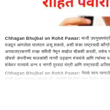
Chhagan Bhujbal on Rohit Pawar:
माजी उपमुख्यमंत
घडवून आणलेला घातपात असू शकतो, अशी शंका राष्ट्रवादी काँग्रेस
अपघातप्रकरणी तज्ज्ञ समिती नेमून सखोल चौकशी करावी, तसेच या
व्हेंचर्स’ कंपनीच्या मालकांशी नागरी उड्डाण मंत्र्यांचे आणि त्यांच्
शंकेवर राज्याचे अन्न व नागरी पुरवठा मंत्री आणि राष्ट्रवादी अज
Chhagan Bhujbal on Rohit Pawar: नेमकं काय म्हणा
मंत्री छगन भुजबळ म्हणाले की, कोणीही कितीही शंका निर्माण केल्य
ताई यांनी मुख्यमंत्र्यांना भेटून सीबीआयच्या चौकशीची मागणी केली आ
यंत्रणा माहिती दिली पाहिजे. त्याच्यामध्ये चौकशी करून किती तथ्य 
Chhagan Bhujbal: जे जबाबदार असतील, त्यांच्यावर कारवा
दरम्यान, अजित पवार यांच्या विमान अपघातामध्ये अपघातग्रस्त विमाना