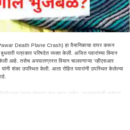
jit Pawar Death Plane Crash) हा वैमानिकाचा वापर करून
धवारी पत्रकार परिषदेत व्यक्त केली. अजित पवारांच्या विमान
केली आहे. तसेच अपघातग्रस्त विमान चालवणाऱ्या ‘व्हीएसआर
त पवार यांनी शंका उपस्थित केली. आता रोहित पवारांनी उपस्थित केलेल्या
आहे.
 वेगवेगळ्या तपास यंत्रणा काम करत आहेत. उपमुख्यमंत्री सुनेत्रा
ही पण चौकशी करा. ज्यांच्याकडे जी काही माहिती असेल त्यांनी तपास
त जय पवार यांनी इन्स्टाग्राम स्टोरी शेअर करत प्रतिक्रिया दिली