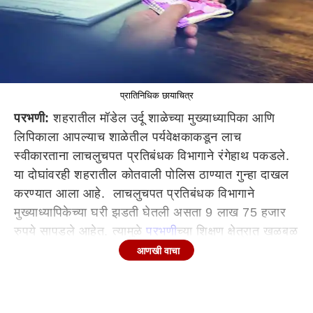
प्रातिनिधिक छायाचित्र
परभणी:
शहरातील मॉडेल उर्दू शाळेच्या मुख्याध्यापिका आणि
लिपिकाला आपल्याच शाळेतील पर्यवेक्षकाकडून लाच
स्वीकारताना लाचलुचपत प्रतिबंधक विभागाने रंगेहाथ पकडले.
या दोघांवरही शहरातील कोतवाली पोलिस ठाण्यात गुन्हा दाखल
करण्यात आला आहे. लाचलुचपत प्रतिबंधक विभागाने
मुख्याध्यापिकेच्या घरी झडती घेतली असता 9 लाख 75 हजार
रुपये सापडले आहेत. त्यामुळे
परभणी
च्या शिक्षण क्षेत्रात खळबळ
उडाली आहे.
आणखी वाचा
या प्रकरणात तक्रारकर्ता हा मॉडेल उर्दू हायस्कूलमधील
पर्यवेक्षकच आहे. तो त्याचे काम करीत असताना तिथे शाळेतील