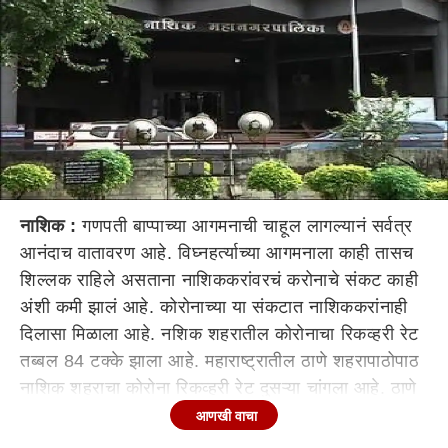
नाशिक :
गणपती बाप्पाच्या आगमनाची चाहूल लागल्यानं सर्वत्र
आनंदाच वातावरण आहे. विघ्नहर्त्याच्या आगमनाला काही तासच
शिल्लक राहिले असताना नाशिककरांवरचं करोनाचे संकट काही
अंशी कमी झालं आहे. कोरोनाच्या या संकटात नाशिककरांनाही
दिलासा मिळाला आहे. नशिक शहरातील कोरोनाचा रिकव्हरी रेट
तब्बल 84 टक्के झाला आहे. महाराष्ट्रातील ठाणे शहरापाठोपाठ
नाशिक शहराचा कोरोना रिकव्हरी रेट दुसऱ्या चांगला आहे. ठाणे
शहर 89 टक्के तर नाशिकचा रिकव्हरी रेट 84 टक्के आहे.
आणखी वाचा
बाप्पाच्या आगमनापूर्वी नाशिककरांसाठी ही मोठी आनंदाची बातमी