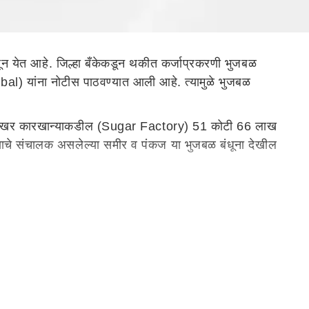
 येत आहे. जिल्हा बँकेकडून थकीत कर्जाप्रकरणी भुजबळ
) यांना नोटीस पाठवण्यात आली आहे. त्यामुळे भुजबळ
.) या साखर कारखान्याकडील (Sugar Factory) 51 कोटी 66 लाख
्याचे संचालक असलेल्या समीर व पंकज या भुजबळ बंधूना देखील
टींचे कर्ज घेतलेले होते, पैकी 18 कोटींची नियमित कर्ज परतफेड
ोटी 66 लाख रुपये थकीत आहेत. त्यातच बँकेची आर्थिक
ी कारखाना कार्यस्थळावर जाऊन ही मागणी नोटीस चिटकवली आहे.
ासून बँकेची आर्थिक परिस्थिती अत्यंत बिकट झाली आहे. त्यामुळे