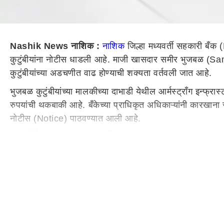
Nashik News नाशिक :
नाशिक
जिल्हा मध्यवर्ती सहकारी बँ
कुटुंबीयांना नोटीस धाडली आहे. माजी खासदार समीर भुजबळ (
कुटुंबीयांच्या अडचणीत वाढ होण्याची शक्यता वर्तवली जात आहे.
भुजबळ कुटुंबीयांच्या मालकीच्या दाभाडी येथील आर्मस्ट्राँग 
रुपयांची थकबाकी आहे. बँकेच्या प्राधिकृत अधिकाऱ्यांनी कारख
नोटीस (Notice) पाठवण्यात आली आहे.
51 कोटी 66 लाख रक्कम थकीत
आर्मस्ट्राँग इन्फ्रास्ट्रक्चर प्रा. लि. (गिसाका) या साखर कारख
करण्यात आली. परंतु, सन 2013 पासून कारखान्याकडील 12 कोटी
परिस्थिती ढासळल्याने थकीत कर्ज वसुलीसाठी जिल्हा बँकेने कडक
पंकज-समीर भुजबळांना नोटीस
तसेच कारखान्याचे संचालक असलेले पंकज भुजबळ, समीर भुजबळ यांच्
बँकेने थकबाकी वसुलीसाठी ही कारवाई करण्यात आल्याचे सांगण्या