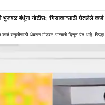
ी भुजबळ बंधूंना नोटीस; 'गिसाका'साठी घेतलेले कर्
कर्ज वसुलीसाठी ॲक्शन मोडवर आल्याचे दिसून येत आहे. जिल्हा 