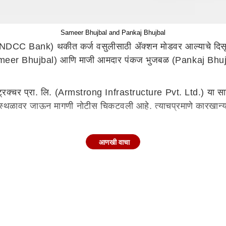
Sameer Bhujbal and Pankaj Bhujbal
क (NDCC Bank) थकीत कर्ज वसुलीसाठी ॲक्शन मोडवर आल्याचे दिसून
Sameer Bhujbal) आणि माजी आमदार पंकज भुजबळ (Pankaj Bhujbal
इन्फ्रास्ट्रक्चर प्रा. लि. (Armstrong Infrastructure Pvt. Ltd
ाना स्थळावर जाऊन मागणी नोटीस चिकटवली आहे. त्याचप्रमाणे कारखान
आणखी वाचा
ान्यासाठी जिल्हा बँकेकडून (NDCC Bank) नोव्हेंबर 2011 मध्ये 30 को
 12 लाख थकीत मुद्दल व व्याज 39 कोटी 54 लाख, असे एकूण 51 क
 पावले उचलली असून जिल्हा बँकेने प्राधिकृत केलेल्या अधिकाऱ्यांन
यासह सत्येन आप्पा केसरकर यांनाही नोटीस बजावली आहे. तीन वर्षांप
त आले.