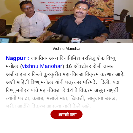
Vishnu Manohar
Nagpur :
जागतिक अन्न दिनानिमित्त प्रसिद्ध शेफ विष्णू
मनोहर (
vishnu Manohar
) 16 ऑक्टोबर रोजी तब्बल
अडीच हजार किलो कुरकुरीत महा-चिवडा विक्रम करणार आहे.
अशी माहिती विष्णू मनोहर यांनी पत्रकार परिषदेत दिली. यंदा
विष्णू मनोहर यांचे महा-चिवडा हे 14 वे विक्रम असून यापूर्वी
त्यांनी पराठा, कबाब, मसाले भात, खिचडी, साबुदाना उसळ,
भरीत आदींचे विक्रम आपल्या नावी केले आहे.
आणखी वाचा
दिवाळी म्हटली की लाडू, चकल्या आणि शेव चिवड्याशिवाय होत
नाही. त्यातही चिवडा आवडता असतो. चिवडा केवळ दिवाळीतच