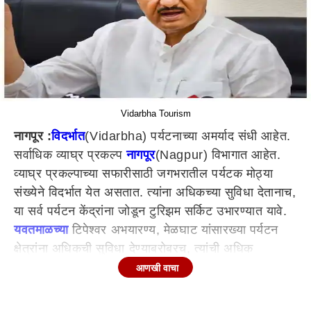
Vidarbha Tourism
नागपूर :
विदर्भात
(Vidarbha) पर्यटनाच्या अमर्याद संधी आहेत.
सर्वाधिक व्याघ्र प्रकल्प
नागपूर
(Nagpur) विभागात आहेत.
व्याघ्र प्रकल्पाच्या सफारीसाठी जगभरातील पर्यटक मोठ्या
संख्येने विदर्भात येत असतात. त्यांना अधिकच्या सुविधा देतानाच,
या सर्व पर्यटन केंद्रांना जोडून टुरिझम सर्किट उभारण्यात यावे.
यवतमाळच्या
टिपेश्वर अभयारण्य, मेळघाट यांसारख्या पर्यटन
क्षेत्रांना अधिकची सुविधा देण्याबरोबरच, त्यांची अधिक
प्रभावीपणे प्रचार आणि प्रसिद्धी करण्याच्या सूचना
आणखी वाचा
उपमुख्यमंत्री अजित पवार यांनी दिल्या. नागपूर-अमरावती
विभागाच्या जिल्हा वार्षिक योजनांचा सर्वसाधारण आढावा