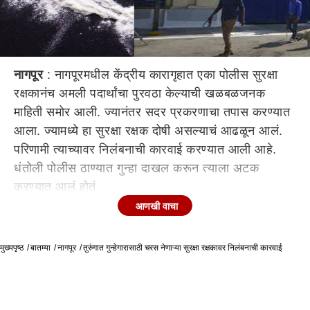
नागपूर
: नागपूरमधील केंद्रीय कारागृहात एका पोलीस सुरक्षा
रक्षकानंच अमली पदार्थांचा पुरवठा केल्याची खळबळजनक
माहिती समोर आली. ज्यानंतर सदर प्रकरणाचा तपास करण्यात
आला. ज्यामध्ये हा सुरक्षा रक्षक दोषी असल्याचं आढळून आलं.
परिणामी त्याच्यावर निलंबनाची कारवाई करण्यात आली आहे.
धंतोली पोलीस ठाण्यात गुन्हा दाखल करून त्याला अटक
करण्यात आलं होतं.
आणखी वाचा
बुटांमध्ये तुरुंगात चरस घेऊन जाणाऱ्या 28 वर्षीय सुरक्षा रक्षक
सोळंकीला निलंबित करण्यात आलं. पण, यानिमित्तानं गुन्हेगारांना
मुख्यपृष्ठ
अटकाव घालणाऱ्या या कारागृहात घडणारा धक्कादायक प्रकार
बातम्या
नागपूर
तुरुंगात गुन्हेगारासाठी चरस नेणाऱ्या सुरक्षा रक्षकावर निलंबनाची कारवाई
समोर आला.
बुधवारी हा सुरक्षा रक्षक त्याच्या बुटात चरस घेऊन जाताना