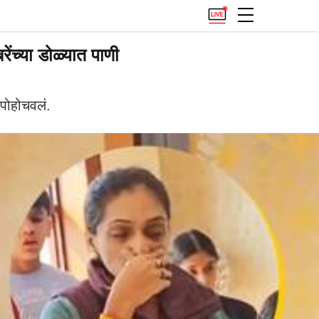
ंच्या डोळ्यात पाणी
 पोहोचवलं.