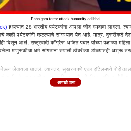
Pahalgam terror attack humanity adilbhai
ack)
हल्ल्यात 28 भारतीय पर्यटकांना आपला जीव गमवावा लागला. त्यामध
े काही पर्यटकांनी म्हटल्याचे सांगण्यात येत आहे. मात्र, दुसरीकडे दे
ही दिसून आलं. राष्ट्रवादी काँग्रेस अजित पवार यांच्या पक्षाच्या महिला
लेला माणुसकीचा धर्म सांगताना रुपाली ठोंबरेंच्या डोळ्यातही अश्रू 
ा घरी नेऊन जेवायला घातलं. त्यानंतर, सुखरुपपणे एका हॉटेलमध्ये पोहो
ंबरे यांच्याही डोळ्यात पाणी आलंय. टुरिस्ट अॅक्टीव्हीस्ट आदिलभाईंनी
आणखी वाचा
त, कारण त्यांचा धंदा पूर्णपणे बुडालेला आहे. आता, इथे कुणीही पर्य
ांच्यावर येणार असल्याचेही रुपाली ठोंबरे यांच्यासममवेत असलेल्यांनी 
 ती करा पण पर्यटकांना त्यांच्या घरी तातडीने पोहचवण्याची तयारी 
 बोलून आणि मुरलीधर मोहोळ यांच्याशी बोलून विमानाची सोय करून द्या 
ं आहे.