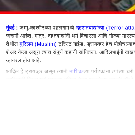
मुंबई
:
जम्मू-काश्मीरच्या पहलगामध्ये
दहशतवाद्यांच्या (Terror att
जखमी आहेत. मात्र, दहतवाद्यांनी धर्म विचारला आणि गोळ्या मारल्याच
तेथील
मुस्लिम (Muslim)
टुरिस्ट गाईड, ड्रायव्हर हेच पोहोचल्याचं
शेअर केला असून त्यात संपूर्ण कहानी सांगितला. आदिलभाईंनी दाखव
व्हायरल होत आहे.
आदिल हे ड्रायव्हर असून त्यांनी
नाशिक
च्या पर्यटकांना त्यांच्य
कधीकाळी हिंदुत्ववादी पक्षाच्या महिला नेत्या असलेल्या रुपाली ठो
रुपाली ठोंबरे गहिवरल्याचं दिसून आलं. आदिलभाई रडायला लागले आहे
यापुढे, त्यांना कुठलाही रोजगार मिळणार नसून मोठी बेरोजगारी आता य
विमानाची सोय करुन द्यावी - ठोंबरे
माझी सरकारकडे विनंती आहे की, तुम्हाला जी कारवाई करायची आहे,
आहेत. ते सेफ नाहीत. मी माझ्याकडून उपमुख्यमंत्री अजित पवारांशी
लवकरत लवकर बाहेर काढणं गरजेचं आहे, असंही ठोंबरे यांनी म्हटल