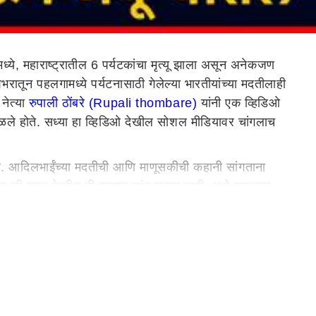
्ये, महाराष्ट्रातील 6 पर्यटकांचा मृत्यू झाला असून अनेकजण
शभरातून पहलगामध्ये पर्यटनासाठी गेलेल्या भारतीयांच्या मदतीलाही
 नेत्या
रुपाली ठोंबरे (Rupali thombare)
यांनी एक व्हिडिओ
तरळले होते. सध्या हा व्हिडिओ देखील सोशल मीडियावर चांगलाच
चवलं. आदिलभाईंच्या मदतीची आणि माणूसकीची कहानी सांगताना
 यांना जी मदत केलीय ती शब्दात सांगू शकत नाही, असे म्हणताच
टक येणार नाहीत. यांनी सगळ्या गाड्या लोनवर घेतलेल्या आहेत.
म्हटले.
करा. इथे परिस्थीती बिकट आहे. अनेक लहान मुले आमच्यासोबत
अशी विनंती केली आहे. तातडीने सर्व मदत करून द्यावी, पर्यटकांना