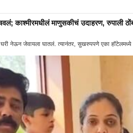
लं; काश्मीरमधीलं माणुसकीचं उदाहरण, रुपाली ठोंबरे
्या घरी नेऊन जेवायला घातलं. त्यानंतर, सुखरुपपणे एका हॉटेलमध्ये