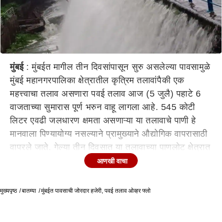
मुंबई
: मुंबईत मागील तीन दिवसांपासून सुरु असलेल्या पावसामुळे
मुंबई महानगरपालिका क्षेत्रातील कृत्रिम तलावांपैकी एक
महत्त्वाचा तलाव असणारा पवई तलाव आज (5 जुलै) पहाटे 6
वाजताच्या सुमारास पूर्ण भरुन वाहू लागला आहे. 545 कोटी
लिटर एवढी जलधारण क्षमता असणाऱ्या या तलावाचे पाणी हे
मानवाला पिण्यायोग्य नसल्याने प्रामुख्याने औद्योगिक वापरासाठी
वापरले जाते. गेल्या तीन दिवसात या तलावाच्या पाणलोट क्षेत्रात
झालेल्या पावसामुळे हा तलाव भरून वाहू लागला आहे, अशी
आणखी वाचा
माहिती महानगरपालिकेच्या जल अभियंता खात्याद्वारे देण्यात
आली आहे.
मुख्यपृष्ठ
बातम्या
मुंबईत पावसाची जोरदार हजेरी, पवई तलाव ओव्हर फ्लो
दिलासादायक बाब म्हणजे पवई तलाव भरल्याने औद्योगिक
वापरासाठी पाणी उपलब्ध झाल्याने तेथे पाणी कपात होणार नाही.