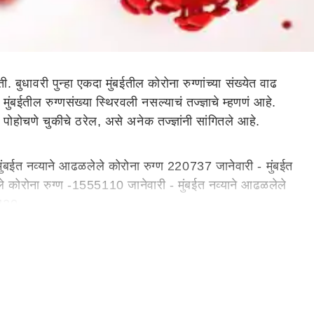
बुधावरी पुन्हा एकदा मुंबईतील कोरोना रुग्णांच्या संख्येत वाढ
ंबईतील रुग्णसंख्या स्थिरवली नसल्याचं तज्ज्ञाचे म्हणणं आहे.
 पोहोचणे चुकीचे ठरेल, असे अनेक तज्ज्ञांनी सांगितले आहे.
ुंबईत नव्याने आढळलेले कोरोना रुग्ण 220737 जानेवारी - मुंबईत
े कोरोना रुग्ण -1555110 जानेवारी - मुंबईत नव्याने आढळलेले
6420
 11 जानेवारी दरम्यान कोरोना रुग्णांची आकडेवारी कमी व्हायला
ी वाढ झाल्याचं समोर आल्यानंतर मुंबईतील कोरोना रुग्णसंख्या याबाबत
संख्येत चढ-उतार होत असल्याचं मत काही डॉक्टरांनी व्यक्त केले
 पोहोचता येईल. मात्र सद्यस्थितीत निष्कर्ष काढणे कठीण असून