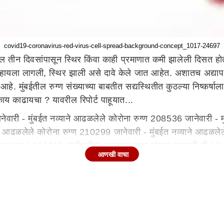
covid19-coronavirus-red-virus-cell-spread-background-concept_1017-24697
ील तीन दिवसांपासून स्थिर किंवा काही प्रमाणात कमी झालेली दिसत होती. 
 व्हायला लागली, स्थिर झाली असे दावे केले जात आहेत. अशातच अद्याप मु
मुंबईतील रुग्ण संख्याच्या बाबतीत सद्यस्थितीत कुठल्या निष्कर्षाला
 काय काढायचा ? यावरील रिपोर्ट पाहूयात...
ेवारी - मुंबईत नव्याने आढळलेले कोरोना रुग्ण 208536 जानेवारी - म
ने आढळलेले कोरोना रुग्ण 210299 जानेवारी - मुंबईत नव्याने आढळलेल
रोना रुग्ण 1164712 जानेवारीला अचानक रुग्ण संख्या वाढवली ती 1
आणखी वाचा
म्यान झपाट्याने आकडेवारी वाढलेली पाहायला मिळतीये..त्यानंतर 8 ते
ले जाऊ लागले. मात्र 12 जानेवारीला रुग्ण संख्या मध्ये 40 टक्‍क्‍यांन
्ज्ञांनी व्यक्त केले. कोरोना चाचण्यांचे कमीअधिक प्रमाणामुळे रुग्ण 
िसले तर आपल्याला मुंबईच्या रुग्णसंख्या बाबत एखाद्या निष्कर्षापर्यंत
.