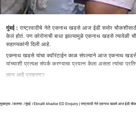
मुंबई :
राष्ट्रवादीचे नेते एकनाथ खडसे आज ईडी समोर चौकशीसा
केलं होतं. पण कोरोनाची बाधा झाल्यामुळे एकनाथ खडसे त्यावेळी च
सहाय्यकांनी दिली आहे.
एकनाथ खडसे यांचा क्वॉरंटाईन काळ संपल्याने आज एकनाथ खडसे 
यांच्याशी प्रत्यक्ष संपर्क करण्याचा प्रयत्न केला असता त्यांचा प
काय आहे प्रकरण?
पुण्यात भोसरी जमीन (Bhosari MIDC land purchase) घोटाळ्य
खडसेंना हजर राहण्यास सांगण्यात आले होते. मात्र, समन्स मिळाल्या
पिरिअड संपल्यावर उद्याच खडसे ईडीच्या कार्यालयात चौकशीसा
मुख्यपृष्ठ
बातम्या
मुंबई
Eknath khadse ED Enquiry | राष्ट्रवादी नेते एकनाथ खडसे आज ईडी चौक
मंत्रीपदाचा राजीनामा द्यावा लागला होता.
पाहा व्हिडीओ : एकनाथ खडसे आज चौकशीसाठी ईडीसमोर हजर र