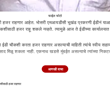
फाईल फोटो
ठी हजर राहणार आहेत. भोसरी एमआयडीसी भूखंड प्रकरणी ईडीनं याआ
ौकशीसाठी हजर राहू शकले नव्हते. त्यामुळे आज ते ईडीच्या कार्यालयात
ईडी चौकशी करता हजर राहणार असल्याची माहिती त्यांचे स्वीय सहाय
्रतिसाद मिळू शकला नाही. एकनाथ खडसे मुंबईत असल्याचे त्यांच्या निकटव
ाप्रकरणी राष्ट्रवादीचे नेते एकनाथ खडसे (Eknath Khadse) या
आणखी वाचा
वर खडसे जळगावहून मुंबईला आले, पण त्यांना कोरोना संसर्ग झाल्याचे नि
ठी हजर होणार आहेत. जमीन व्यवहार (Bhosari MIDC land purchas
शीसाठी हजर राहणार
ाहणार