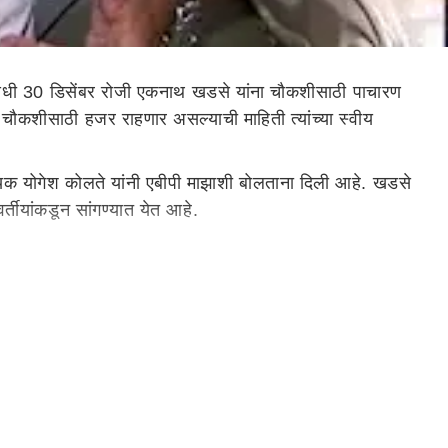
धी 30 डिसेंबर रोजी एकनाथ खडसे यांना चौकशीसाठी पाचारण
 चौकशीसाठी हजर राहणार असल्याची माहिती त्यांच्या स्वीय
क योगेश कोलते यांनी एबीपी माझाशी बोलताना दिली आहे. खडसे
र्तीयांकडून सांगण्यात येत आहे.
ंना ईडीने (ED) समन्स बजावले आहे. 30 डिसेंबर 2020 रोजी
दान झाल्याने क्वॉरंटाईन व्हावे लागले होते. आता उद्या क्वॉरंटाईन
e) या प्रकरणामुळे एकनाथ खडसे यांना 2016 मध्ये आपल्या