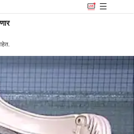
णार
आहेत.