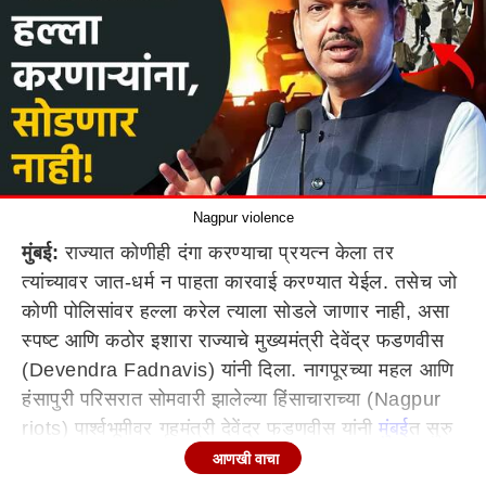
Nagpur violence
मुंबई:
राज्यात कोणीही दंगा करण्याचा प्रयत्न केला तर
त्यांच्यावर जात-धर्म न पाहता कारवाई करण्यात येईल. तसेच जो
कोणी पोलिसांवर हल्ला करेल त्याला सोडले जाणार नाही, असा
स्पष्ट आणि कठोर इशारा राज्याचे मुख्यमंत्री देवेंद्र फडणवीस
(Devendra Fadnavis) यांनी दिला. नागपूरच्या महल आणि
हंसापुरी परिसरात सोमवारी झालेल्या हिंसाचाराच्या (Nagpur
riots) पार्श्वभूमीवर गृहमंत्री देवेंद्र फडणवीस यांनी
मुंबई
त सुरु
असलेल्या अर्थसंकल्पीय अधिवेशनात निवेदन दिले. यावेळी
आणखी वाचा