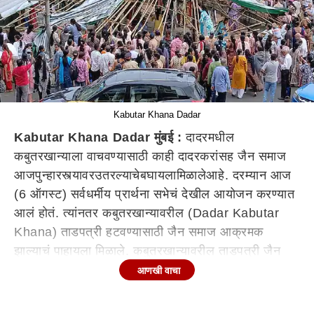
Kabutar Khana Dadar
Kabutar Khana Dadar मुंबई :
दादरमधील
कबुतरखान्याला वाचवण्यासाठी काही दादरक
रां
सह
जैन समाज
आज
पुन्हा
रस्त्यावर
उतरल्याचे
बघायला
मिळाले
आहे
.
दरम्यान
आज
(6 ऑगस्ट) सर्वधर्मीय प्रार्थना सभेचं
देखील
आयोजन करण्यात
आलं
होतं
.
त्यांनतर
कबुतरखान्यावरील (Dadar Kabutar
Khana) ताडपत्री हटवण्यासाठी जैन समाज आक्रमक
झाल्याचं पाहायला मिळाले. कबुतरखान्यावरील ताडपत्री जैन
समाजाकडून काढण्यात आली.
यावेळी
अनेक महिलांनी
आणखी वाचा
कबुतरखान्यात घुसून
घोषणाबाजी
करत
ताडपत्री काढली. तसेच
कबुतरखान्यावर बांधण्यात आलेले बांबू देखील महिलांकडून