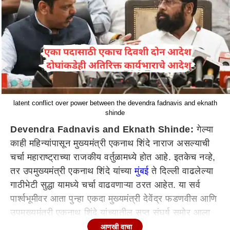
latent conflict over power between the devendra fadnavis and eknath
shinde
Devendra Fadnavis and Eknath Shinde:
गेल्या
काही महिन्यांपासून मुख्यमंत्री एकनाथ शिंदे नाराज असल्याची
चर्चा महाराष्ट्राच्या राजकीय वर्तुळामध्ये होत आहे. इतकेच नव्हे,
तर उपमुख्यमंत्री एकनाथ शिंदे यांच्या
मुंबई
ते दिल्ली वाढलेल्या
गाठीभेटी सुद्धा यामध्ये चर्चा वाढवणाऱ्या ठरत आहेत. या सर्व
पार्श्वभूमीवर आता पुन्हा एकदा मुख्यमंत्री देवेंद्र फडणवीस आणि
उपमुख्यमंत्री एकनाथ शिंदे यांच्यातील सुप्त संघर्ष समोर आला
आहे. एकाच पदासाठी एकाच दिवशी दोन आदेश आणि दोघांकडे
आणखी वाचा