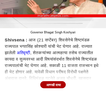
Governor Bhagat Singh Koshyari
Shivsena :
आज (21 सप्टेंबर) शिवसेनेचे शिष्टमंडळ
राज्यपाल भगतसिंह कोश्यारी यांची भेट घेणार आहे. राज्यात
झालेली
अतिवृष्टी
, शेतकऱ्यांच्या आत्महत्या तसेच राज्यातील
कायदा व सुव्यवस्था आदी विषयांसंदर्भात शिवसेनेचे शिष्टमंडळ
राज्यपालांची भेट घेणार आहे. सकाळी 11 वाजता राजभवन इथे
ही भेट होणार आहे. यावेळी विधान परीषद विरोधी पक्षनेते
अंबादास दानवे, विधिमंडळ गटनेते अजय चौधरी, खासदार
विनायक राऊत, माजी मंत्री अनिल परब हे उपस्थित रहाणार
आणखी वाचा
आहेत.
राज्य सरकारनं जिरायत शेतीसाठी पूर्वीचा दर प्रति हेक्टरी 6