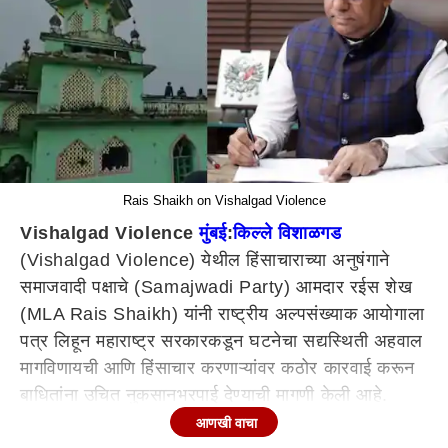
Rais Shaikh on Vishalgad Violence
Vishalgad Violence
मुंबई
:
किल्ले विशाळगड
(Vishalgad Violence) येथील हिंसाचाराच्या अनुषंगाने
समाजवादी पक्षाचे (Samajwadi Party) आमदार रईस शेख
(MLA Rais Shaikh) यांनी राष्ट्रीय अल्पसंख्याक आयोगाला
पत्र लिहून महाराष्ट्र सरकारकडून घटनेचा सद्यस्थिती अहवाल
मागविणायची आणि हिंसाचार करणाऱ्यांवर कठोर कारवाई करून
बाधितांना उचित नुकसानभरपाई देण्याची मागणी केली आहे.
आणखी वाचा
आयोगाला लिहिलेल्या पत्रात शेख यांनी म्हटले आहे की,