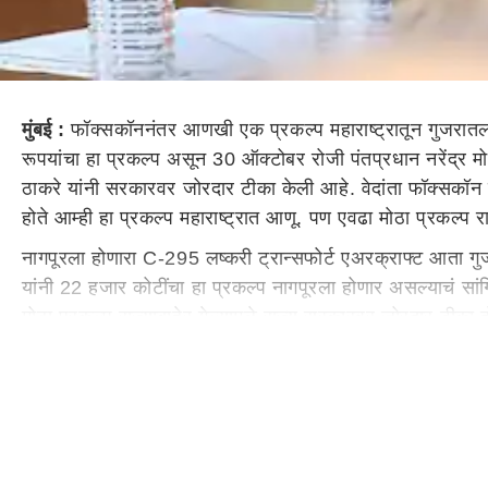
मुंबई :
फॉक्सकॉननंतर आणखी एक प्रकल्प महाराष्ट्रातून गुजरातला
रूपयांचा हा प्रकल्प असून 30 ऑक्टोबर रोजी पंतप्रधान नरेंद्र मो
ठाकरे यांनी सरकारवर जोरदार टीका केली आहे. वेदांता फॉक्सकॉन प्रक
होते आम्ही हा प्रकल्प महाराष्ट्रात आणू. पण एवढा मोठा प्रकल्
नागपूरला होणारा C-295 लष्करी ट्रान्सफोर्ट एअरक्राफ्ट आता गुजर
यांनी 22 हजार कोटींचा हा प्रकल्प नागपूरला होणार असल्याचं सांगि
मोठा प्रकल्प राज्याबाहेर गेल्यामुळे राज्य सरकारवर जोरदार टीक
"वेदांता फॉक्सकॉन प्रकल्प महाराष्ट्रातून गेला त्याचवेळी आम्ही सां
त्यांना हे जमलं नाही. हे सरकार स्वत:साठी काम करत आहे. महावि
सरकारं त्यांचीच असताना महाराष्ट्रातून मोठे प्रकल्प बाहेर जात
शिवसेना नेते विनायक राऊत यांनी देखी शिंदे सरकारवर जोरदार टीका
पाठवला, बल्क ड्रग पार्क देखील महाराष्ट्राच्या हातून गेला. आता ए