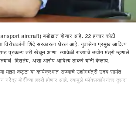
transport aircraft) बडोद्यात होणार आहे. 22 हजार कोटी
ा विरोधकांनी शिंदे सरकारला घेरलं आहे. युवासेना प्रमुख आदित्य
ट प्रकल्प तरी खेचून आणा. त्यावेळी राज्याचे उद्योग मंत्री म्हणाले
त असल्याचं दिसतंय, असा आरोप आदित्य ठाकरे यांनी केलाय.
 माझा कट्टा या कार्यक्रमात राज्याचे उद्योगमंत्री उदय सामंत
नरेंद्र मोदींच्या हस्ते होणार आहे. त्यामुळे फॉक्सकॉननंतर दुसरा
्योग मंत्री म्हणाले होते आम्ही हा प्रकल्प महाराष्ट्रात आणू. परंतु,
ंची गुंतवणूक महाराष्ट्रात आणली होती. परंतु, आता दोन्ही
 बोललं पाहिजे, अशी टीका आदित्य ठाकरे यांनी केली आहे.
केले आहेत. महाराष्ट्राच्या हिताचा असलेला वेदांता गुजरातला
ाकरे मुख्यमंत्री असताना महाराष्ट्रात आणण्याचा प्रयत्न झाला.