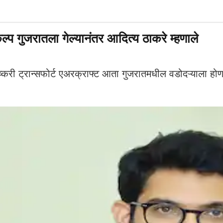
रकल्प गुजरातला गेल्यानंतर आदित्य ठाकरे म्हणाले
ी ट्रान्सफोर्ट एअरक्राफ्ट आता गुजरातमधील वडोदऱ्याला होणार 