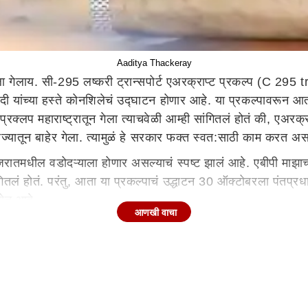
Aaditya Thackeray
 गेलाय. सी-295 लष्करी ट्रान्सपोर्ट एअरक्राप्ट प्रकल्प (C 295 
दी यांच्या हस्ते कोनशिलेचं उद्घाटन होणार आहे. या प्रकल्पावरून आत
्लप महाराष्ट्रातून गेला त्याचवेळी आम्ही सांगितलं होतं की, एअरक्राप्
प राज्यातून बाहेर गेला. त्यामुळं हे सरकार फक्त स्वत:साठी काम कर
ातमधील वडोदऱ्याला होणार असल्याचं स्पष्ट झालं आहे. एबीपी माझाच्या
तलं होतं. परंतु, आता या प्रकल्पाचं उद्धाटन 30 ऑक्टोबरला पंतप्रधान 
ा होत आहे.
आणखी वाचा
गितलं होतं की, एअरक्राप्ट प्रकल्प तरी खेचून आणा. त्यावेळी राज्याचे उद
कास आघाडी सरकार असताना कोरोनाच्या काळात देखील साडे सहाशे कोटी
 आहेत. दिल्लीला अनेकवेळा आपल्या स्वत:साठी जातात त्यावेळी याबाबत
 केली आहे. शिंदे सरकारचे गेल्या शंभर दिवसात महाराष्ट्रावर उपकार 
अरबस प्रकल्प देखील महाराष्ट्राच्या बाहेर गेलाय. हा प्रकल्प उद्धव ठ