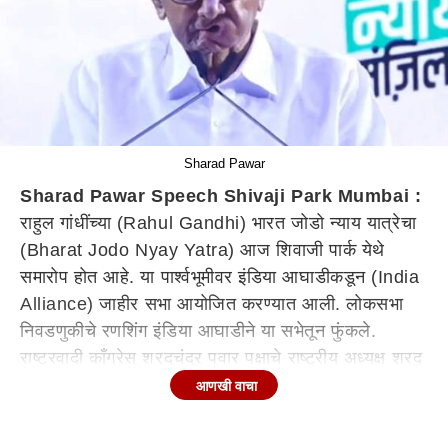
Sharad Pawar
Sharad Pawar Speech Shivaji Park Mumbai :
राहुल गांधींच्या (Rahul Gandhi) भारत जोडो न्याय यात्रेचा
(Bharat Jodo Nyay Yatra) आज शिवाजी पार्क येथे
समारोप होत आहे. या पार्श्वभूमीवर इंडिया आघाडीकडून (India
Alliance) जाहीर सभा आयोजित करण्यात आली. लोकसभा
निवडणुकीचे रणशिंग इंडिया आघाडीने या सभेतून फुंकले.
राष्ट्रवादी काँग्रेस शरदचंद्र पवार पक्षाचे राष्ट्रीय अध्यक्ष शरद
पवार (Sharad Pawar) यांनी यावेळी मोदी सरकारवर
आणखी वाचा
जोरदार हल्लाबोल केला.