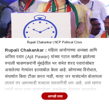
Rupali Chakankar | NCP Political Crisis
Rupali Chakankar :
महिला आयोगाच्या अध्यक्षा आणि
अजित पवार (Ajit Pawar) यांच्या गटात सामील झालेल्या
रुपाली चाकणकरांनी मुंबईतील भर सभेत शरद पवारांसोबत
असलेल्या नेत्यांवर हल्लाबोल केला आहे. कोणाच्या विरोधात,
संघार्षात किवा टीका करत नाही, मात्र जर यासंदर्भात बोलायला
लावलं तर आमच्याही शब्दाला तलवारीची धार आहे, असं म्हणत
त्यांनी शरद पवार यांच्यासोबत असलेल्या नेत्यांवर हल्लाबोल
केला आहे.
आणखी वाचा
राज्य महिला आयोगाच्या अध्यक्षा रुपाली चाकणकर म्हणाल्या की,