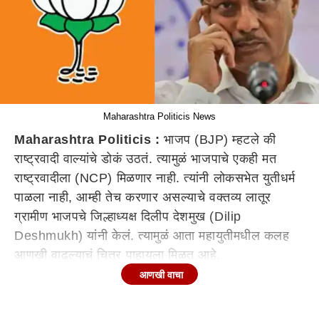
Maharashtra Politicis News
Maharashtra Politicis :
भाजप (BJP) म्हटले की
राष्ट्रवादी वाल्यांचे डोकं उठतं. त्यामुळं भाजपाचे एकही मत
राष्ट्रवादीला (NCP) मिळणार नाही. त्यांनी लोकसभेत युतीधर्म
पाळला नाही, आम्ही तेच करणार असल्याचे वक्तव्य लातूर
ग्रामीण भाजपचे जिल्हाध्यक्ष दिलीप देशमुख (Dilip
Deshmukh) यांनी केलं. त्यामुळं आता महायुतीमधील कलह
आणखी वाढल्याचं चित्र पाहायला मिळत आहे.
आणखी वाचा
निधी वाटपात कायमच भाजपला डावलले
भारतीय जनता पक्षाचे एकही मत राष्ट्रवादीला
पडणार नाही असा
निर्धार
लातूर
ग्राणीच्या भाजपाच्या जिल्हाध्यक्षांनी केला आहे.