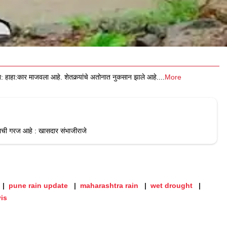
क्षरश: हाहा:कार माजवला आहे. शेतकर्‍यांचे अतोनात नुकसान झाले आहे.
...
More
्याची गरज आहे : खासदार संभाजीराजे
pune rain update
maharashtra rain
wet drought
is