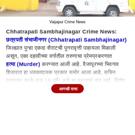
Vaijapur Crime News
Chhatrapati Sambhajinagar Crime News:
छत्रपती संभाजीनगर (Chhatrapati Sambhajinagar)
जिल्ह्यात पुन्हा एकदा सैराटची पुनरावृत्ती पाहायला मिळाली
असून, एका दहावीच्या वर्गातील तरुणाचा प्रेमप्रकरणात
हत्या (Murder)
करण्यात आली आहे. वैजापूरच्या भिवगाव
शिवारात हा धक्कादायक प्रकार समोर आला आहे. सचिन
प्रभाकर काळे (वय 16 वर्षे) असे या तरुणाचं नाव आहे. विशेष
म्हणजे सचिन हा गेल्या चार दिवसांपासून बेपत्ता होता.
आणखी वाचा
अधिक माहिती अशी की, मयत सचिन काळे हा विनायक नगर
येथील शाळेत दहावीच्या वर्गात शिकत होता. दरम्यान त्याचे
वर्गातील एका मुलीसोबत प्रेमप्रकरण होते. मात्र कुटुंबातील
सदस्यांना याबाबत कोणतेही कल्पना नव्हती. तर सचिन याने
आपण प्रेम करत असलेल्या मुलीला काही दिवसांपूर्वी मोबाईल