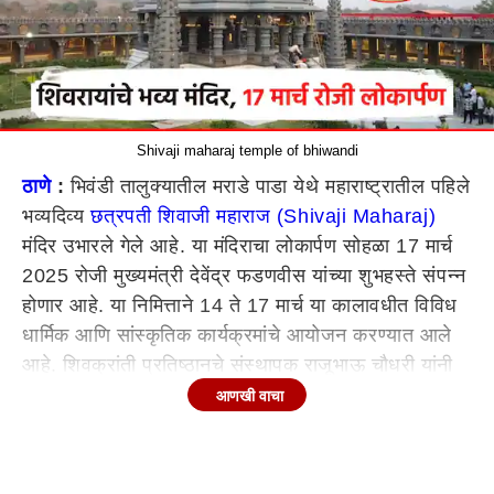
Shivaji maharaj temple of bhiwandi
ठाणे
:
भिवंडी तालुक्यातील मराडे पाडा येथे महाराष्ट्रातील पहिले
भव्यदिव्य
छत्रपती शिवाजी महाराज (Shivaji Maharaj)
मंदिर उभारले गेले आहे. या मंदिराचा लोकार्पण सोहळा 17 मार्च
2025 रोजी मुख्यमंत्री देवेंद्र फडणवीस यांच्या शुभहस्ते संपन्न
होणार आहे. या निमित्ताने 14 ते 17 मार्च या कालावधीत विविध
धार्मिक आणि सांस्कृतिक कार्यक्रमांचे आयोजन करण्यात आले
आहे. शिवक्रांती प्रतिष्ठानचे संस्थापक राजूभाऊ चौधरी यांनी
दिलेल्या माहितीनुसार, या सोहळ्यास मुख्यमंत्री
आणखी वाचा
देवेंद्र फडणवीस (Devendra Fadnavis)
, उपमुख्यमंत्री
एकनाथ शिंदे
, उपमुख्यमंत्री अजित पवार, माजी मुख्यमंत्री उद्धव
ठाकरे, छत्रपती शिवाजी महाराज यांचे वंशज उदयनराजे भोसले