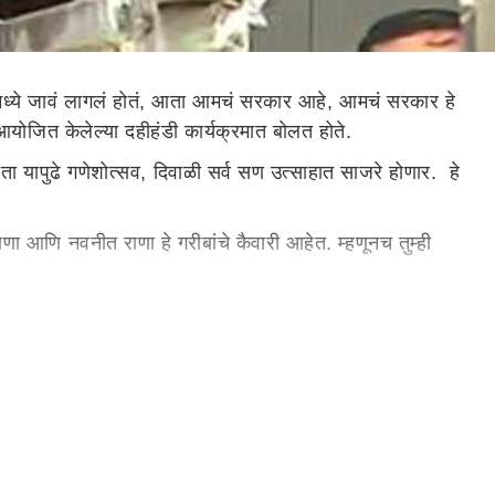
ेलमध्ये जावं लागलं होतं, आता आमचं सरकार आहे, आमचं सरकार हे
ी आयोजित केलेल्या दहीहंडी कार्यक्रमात बोलत होते.
ता यापुढे गणेशोत्सव, दिवाळी सर्व सण उत्साहात साजरे होणार. हे
णा आणि नवनीत राणा हे गरीबांचे कैवारी आहेत. म्हणूनच तुम्ही
सगळं बंदिस्त होतं. आता यापुढे गणेशोत्सव, दिवाळी सर्व सण
ंचं सत्कार करणारं आहे."
 रक्ततुला होणार होती. यासाठी तीन हजार लोकांनी रक्तदान केली
ण्यात आला आणि त्यांची रक्ततुला रद्द करण्यात आली. यावर
्यांचे रक्त आणि त्यांचे वजन आपण एकत्रित ठेऊ शकत नाही. त्यांचे