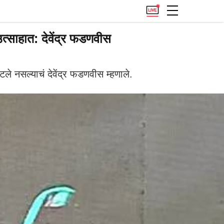
्साहात: देवेंद्र फडणवीस
ले नसल्याचं देवेंद्र फडणवीस म्हणाले.