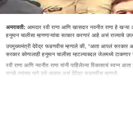
अमरावती:
आमदार रवी राणा आणि खासदार नवनीत राणा हे खऱ्या अर्थ
हनुमान चालीसा म्हणणाऱ्यांचा सत्कार करणारं आहे असं राज्याचे उपम
उपमुख्यमंत्री देवेंद्र फडणवीस म्हणाले की, "आता आपलं सरकार आल
सरकार कोणालाही हनुमान चालीसा म्हटल्याबद्दल जेलमध्ये टाकणार न
रवी राणा आणि नवनीत राणा यांनी पाहिलेल्या विकासाचं स्वप्न आता स
सगळे त्यांच्या मागे उभे आहात असं देवेंद्र फडणवीस म्हणाले.
देवेंद्र फडणवीस हे आज अमरावतीमध्ये बोलत असताना म्हणाले की, 
उत्साहात साजरे होणार. हे सरकार कोणालाही हनुमान चालीसा म्हटल्
रक्ततुला करण्यास नकार
अमरावतीच्या राणा दाम्पत्यांनी आयोजित के
असल्याची माहिती होती. या रक्ततुलास देवेंद्र फडणवीसांनी नकार 
या कार्यक्रमाच्या ठिकाणी पोहोचताच देवेंद्र फडणवीसांनी हाताच्
बोलताना अमरावतीच्या खासदार रवी राणा म्हणाल्या की, "उपमुख्यमंत