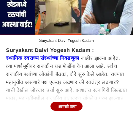
Suryakant Dalvi Yogesh Kadam
Suryakant Dalvi Yogesh Kadam :
स्थानिक स्वराज्य संस्थांच्या निवडणुका
जाहीर झाल्या आहेत.
त्या पार्श्वभूमीवर राजकीय घडामोडींना वेग आला आहे. सर्वच
राजकीय पक्षांच्या लोकांनी बैठका, दौरे सुरु केले आहेत. राज्यात
महायुतीत असणारे पक्ष एकत्र लढणार की स्वतंत्र लढणार?
याची देखील जोरदार चर्चा सुरु आहे. अशातच रत्नागिरी जिल्ह्यात
मात्र, महायुतीमधील राजकीय वातावरण चांगलेच गरम झाल्याचं
चित्र पाहायला मिळत आहे. रत्नागिरी जिल्ह्यात भाजपचे नेते
आणखी वाचा
एकला चलो ची भूमिका घेत असल्याचं चित्र दिसत आहे.
अशातच राजकीय नेते देखील ऐकमेकांवर आरोप प्रत्यारोप
करताना दिसत आहेत. खेड मधील भाजपा कार्यालयाच्या