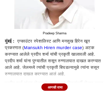
Pradeep Sharma
मुंबई :
एन्काउंटर स्पेशालिस्ट आणि मनसुख हिरेन खून
प्रकरणात (
Mansukh Hiren murder case
) अटक
करण्यात आलेले प्रदीप शर्मा यांची प्रकृती खालावली आहे.
प्रदीप शर्मा यांना पुण्यातील ससून रुग्णालयात दाखल करण्यात
आले आहे. जेलमध्ये त्यांची प्रकृती बिघडल्यामुळे त्यांना ससून
रुग्णालयात दाखल करण्यात आलं आहे.
प्रदीप शर्मा यांच्या पोटात गेल्या 12-15 दिवसांपूर्वी पोटात दुखत
आणखी वाचा
असल्यामुळे त्यांना ससून हॉस्पिटल मध्ये दाखल करण्यात आलं
होतं. त्यानंतर सोनोग्राफी करण्यासाठी आणि पुढील उपचारासाठी
शर्मा हे सध्या ससूनमध्ये आहेत. अँन्टिलिया स्फोटकं प्रकरण