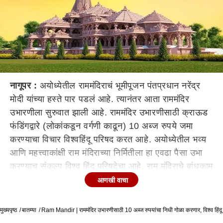
नागूपर :
अयोध्येतील राममंदिराचं भूमीपूजन पंतप्रधान नरेंद्र
मोदी यांच्या हस्ते पार पडलं आहे. त्यानंतर आता राममंदिर
उभारणीला सुरुवात झाली आहे. राममंदिर उभारणीसाठी क्राऊड
फंडिंगद्वारे (लोकांकडून वर्गणी काढून) 10 अब्ज रुपये जमा
करण्याचा विचार विश्वहिंदू परिषद करत आहे. अयोध्येतील भव्य
आणि महत्त्वाकांक्षी राम मंदिराच्या निर्मितीला हा एवढा पैसा उभा
करण्याच संकल्प विश्व हिंदू परिषदेचा आहे. राम मंदिराचे बांधकाम
सुरू झाले असून मंदिर 1000 वर्ष टिकावे या दृष्टिकोनातून दगड
आणखी वाचा
आणि तांब्याचा उपयोग करत ते बांधले जाणार आहे.
मुख्यपृष्ठ
राममंदिर उभारणीसाठी मोठ्या प्रमाणावर पैसा आवश्यक आहे.
बातम्या
Ram Mandir | राममंदिर उभारणीसाठी 10 अब्ज रुपयांचा निधी गोळा करणार, विश्व हिंदू 