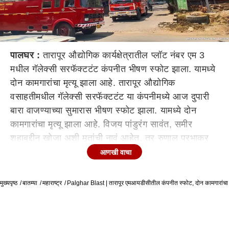
पालघर :
तारापूर औद्योगिक कार्यक्षेत्रातील प्लॉट नंबर एम 3
मधील गॅलेक्सी सरफॅक्टटंट कंपनीत भीषण स्फोट झाला. यामध्ये
दोन कामगारांचा मृत्यू झाला आहे. तारापूर औद्योगिक
वसाहतीमधील गॅलेक्सी सरफॅक्टटंट या कंपनीमध्ये आज दुपारी
बारा वाजण्याच्या सुमारास भीषण स्फोट झाला. यामध्ये दोन
कामगारांचा मृत्यू झाला आहे. विजय पांडुरंग सावंत, समीर
शहाबुद्दीन खोजा अशी मृतांची नावं आहेत. तर रुणाल प्रभाकर
राऊत हे जखमी झाले आहेत. तारापूर औद्योगिक वसाहतीमधील
आणखी वाचा
प्लॉट एम-3 मध्ये गॅलेक्सी सरफॅक्टटंट ही कंपनी आहे. दुपारी
बारा वाजण्याच्या सुमारास इथे भीषण स्फोट झाला. हा स्फोट
मुख्यपृष्ठ
बातम्या
महाराष्ट्र
Palghar Blast | तारापूर एमआयडीसीतील कंपनीत स्फोट, दोन कामगारांचा मृ
इतका भीषण होता की, सध्या लॉकडाऊनमुळे कंपनीच्या बाजूच्या
बहुतांश कंपन्या बंद असल्याने या स्फोटाचा आवाज सुमारे पाच
किमीवर असलेल्या नांदगाव व मुरबे गावांपर्यंत ऐकू आला. तारापूर