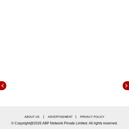
एमआयडीसी अग्निशामक दलाचे बंब घटनास्थळी पोहोचले असून
गंभीर जखमी आणि मृतांना रुग्णालयात नेण्यात आले आहे.
Tags:
Blast in Tarapur
Tarapur MIDC
Palghar News
|
|
ABOUT US
ADVERTISEMENT
PRIVACY POLICY
© Copyright@2026.ABP Network Private Limited. All rights reserved.