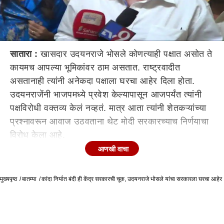
सातारा :
खासदार उदयनराजे भोसले कोणत्याही पक्षात असोत ते
कायमच आपल्या भूमिकांवर ठाम असतात. राष्ट्रवादीत
असतानाही त्यांनी अनेकदा पक्षाला घरचा आहेर दिला होता.
उदयनराजेंनी भाजपमध्ये प्रवेश केल्यापासून आजपर्यंत त्यांनी
पक्षविरोधी वक्तव्य केलं नव्हतं. मात्र आता त्यांनी शेतकऱ्यांच्या
प्रश्नावरून आवाज उठवताना थेट मोदी सरकारच्याच निर्णयाचा
विरोध केला आहे.
आणखी वाचा
केंद्र सरकारने कांदा निर्याती बंदीचा घेतलेला निर्णय चुकीचा
असल्याचे त्यांनी म्हटलं आहे. त्याबाबतचं पत्रक त्यांनी काढलं
मुख्यपृष्ठ
आहे. कांदा निर्यात बंदीचा निर्णय चुकीचा असल्याचा पत्रकात
बातम्या
कांदा निर्यात बंदी ही केंद्र सरकारची चूक, उदयनराजे भोसले यांचा सरकारला घरचा आहेर
त्यांनी स्पष्ट उल्लेख करत पक्षाला घरचा आहेर दिला आहे. कांदा
निर्यात बंदीच्या निर्णय चुकीचा असल्याचं सांगताना याबाबत
केंद्रीय वाणिज्य मंत्री पियुष गोयल यांची भेट घेणार असल्याचंही