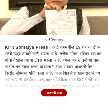
Kirit Somaiya
Kirit Somaiya Press :
अलिबागमधील 19 घरांचा टॅक्स
रश्मी उद्धव ठाकरे यांनी भरला आहे. तसेच मनिषा रविंद्र वायकर
यांनी देखील त्याचा टॅक्स भरला आहे. बंगले जर ठाकरेंच्या नावे
नाहीत तर टॅक्स भरता कशाला? असा सवाल भाजपचे नेते
किरीट सोमय्या यांनी केला आहे. काल शिवसेना खासदार संजय
राऊत यांनी घेतलेल्या पत्रकार परिषदेला आज किरीट सोमय्या
यांनी उत्तर दिले. यावेळी त्यांनी अलिबागमधील 19 बंगले ठाकरे
यांचेच असल्याचे सांगितले. बंगल्याचा टॅक्स रश्मी ठाकरे यांनी
आणखी वाचा
भरला, त्यामुळे संजय राऊत आता जोड्यानं कुणाला मारणार?
असा सवाल किरीट सोमय्या यांनी केला.