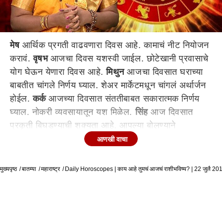
मेष
आर्थिक प्रगती वाढवणारा दिवस आहे. कामाचं नीट नियोजन
करावं.
वृषभ
आजचा दिवस यशस्वी जाईल. छोटेखानी प्रवासाचे
योग घेऊन येणारा दिवस आहे.
मिथुन
आजचा दिवसात घराच्या
बाबतीत चांगले निर्णय घ्याल. शेअर मार्केटमधून चांगलं अर्थार्जन
होईल.
कर्क
आजच्या दिवसात संततीबाबत सकारात्मक निर्णय
घ्याल. नोकरी व्यवसायातून यश मिळेल.
सिंह
आज दिवसात
प्रकृती बिघडण्याची शक्यता आहे. आपल्या बोलण्याने
समोरच्याचं मन दुखावणार नाही याची दक्षता घ्यावी.
कन्या
आज
आणखी वाचा
दिवस आनंदाचा, यशाचा जाईल. विवाहइच्छुकांच्या मनोकामना
पूर्ण होतील.
तूळ
आजचा दिवस खडतर जाईल. प्रकृतीची
मुख्यपृष्ठ
बातम्या
महाराष्ट्र
Daily Horoscopes | काय आहे तुमचं आजचं राशीभविष्य? | 22 जुलै 201
काळजी घ्यावी.
वृश्चिक
आजचा दिवस चांगला जाईल.
गुंतवणुकीसाठी आजचा दिवस चांगला आहे.
धनु
आजच्या दिवसात
कामाची जबाबदारी पडेल. महिला उद्योजकांना आजचा दिवस
लाभाचा आहे.
मकर
नोकरीच्या नवीन संधी उपलब्ध होतील.