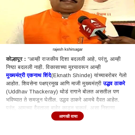
rajesh kshirsagar
कोल्हापूर :
"आम्ही राजकीय दिशा बदलली आहे, परंतु, आम्ही
निष्ठा बदलली नाही. विकासाच्या मुद्द्यावरून आम्ही
मुख्यमंत्री एकनाथ शिंदे
(Eknath Shinde) यांच्याबरोबर गेलो
आहोत. शिवसेना पक्षप्रमुख आणि माजी मुख्यमंत्री
उद्धव ठाकरे
(Uddhav Thackeray) थोडं रागाने बोलत असतील पण
भविष्यात ते समजून घेतील. उद्धव ठाकरे आमचे दैवत आहेत.
परंतु, आमच्या दैवताला बाहेर काढून चुकलं, असा निशाणा
कोल्हापूर उत्तर विधानसभा मतदारसंघाचे माजी आमदार आणि
आणखी वाचा
राज्य नियोजन आयोगाचे अध्यक्ष राजेश क्षीरसागर (Rajesh
kshirsagar) यांनी साधला आहे.