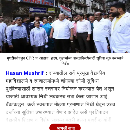
मुश्रीफांकडून CPR चा आढावा; हृदय, गुडघ्यांच्या शस्त्रक्रियेसाठी सुविधा सुरु करण्याचे
निर्देश
Hasan Mushrif
:
राज्यातील सर्व प्रमुख वैद्यकीय
महाविद्यालये व रुग्णालयांमध्ये चांगल्या सोयी सुविधा
पुरविण्यासाठी शासन स्तरावर नियोजन करण्यात येत असून
यासाठी आवश्यक निधी लवकरच उभा केला जाणार आहे.
बँकांकडून कर्ज स्वरुपात मोठ्या प्रमाणात निधी घेवून उच्च
दर्जाच्या सुविधा उभारण्यात येणार आहेत असे प्रतिपादन
वैद्यकीय शिक्षण व विशेष सहाय्य मंत्री हसन मुश्रीफ यांनी
कोल्हापूर
(Kolhapur News)
येथे केले. सीपीआर रुग्णालय,
आणखी वाचा