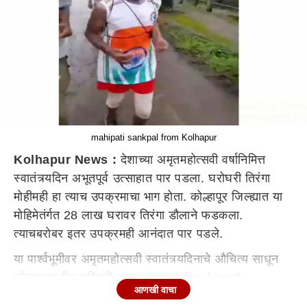
mahipati sankpal from Kolhapur
Kolhapur News :
देशाच्या अमृतमहोत्सवी वर्षानिमित्त
स्वातंत्र्यदिन अभूतपूर्व उत्साहात पार पडला. घरोघरी तिरंगा
मोहीमही हा त्याच उपक्रमाचा भाग होता. कोल्हापूर जिल्ह्यात या
मोहिमेतंर्गत 28 लाख घरावर तिरंगा डौलाने फडकला.
त्याचबरोबर इतर उपक्रमही आनंदात पार पडले.
या पार्श्वभूमीवर अमृतमहोत्सवी स्वातंत्र्यदिनाचे औचित्य साधून
कोल्हापूरमधील महिपती शंकर संकपाळ
(mahipati
आणखी वाचा
sankpal from Kolhapur)
यांनी केलेला पराक्रम