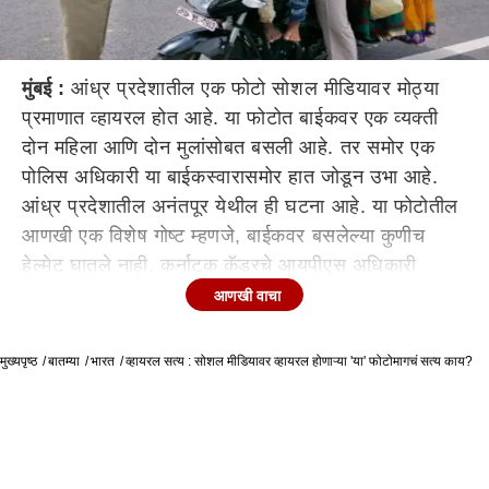
मुंबई :
आंध्र प्रदेशातील एक फोटो सोशल मीडियावर मोठ्या
प्रमाणात व्हायरल होत आहे. या फोटोत बाईकवर एक व्यक्ती
दोन महिला आणि दोन मुलांसोबत बसली आहे. तर समोर एक
पोलिस अधिकारी या बाईकस्वारासमोर हात जोडून उभा आहे.
आंध्र प्रदेशातील अनंतपूर येथील ही घटना आहे. या फोटोतील
आणखी एक विशेष गोष्ट म्हणजे, बाईकवर बसलेल्या कुणीच
हेल्मेट घातले नाही. कर्नाटक कॅडरचे आयपीएस अधिकारी
अभिषेक गोयल यांनी हा फोटो ट्विटरवर पोस्ट करत लिहिले आहे
आणखी वाचा
की, "बाईकस्वारासमोर हात जोडण्यापलिकडे पोलिस अधिकारी
काय करु शकतो?" अभिषेक गोयल यांचं हे ट्वीट 7 हजारांहून
मुख्यपृष्ठ
बातम्या
भारत
व्हायरल सत्य : सोशल मीडियावर व्हायरल होणाऱ्या 'या' फोटोमागचं सत्य काय?
अधिक जणांनी लाईक आणि 4 हजारांहून अधिक जणांनी रिट्विट
केले आहे. बाईकस्वारासमोर हात जोडून असणाऱ्या या पोलिस
अधिकाऱ्याचं नाव शलभ कुमार असल्याची माहिती मिळते आहे.
शलभ कुमार हे अनंतपूरच्या मडाकसारियामध्ये पोलिस अधिकारी