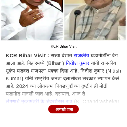
KCR Bihar Visit
KCR Bihar Visit :
सध्या देशात
राजकीय
घडामोडींना वेग
आला आहे. बिहारमध्ये (Bihar )
नितीश कुमार
यांनी राजकीय
भूकंप घडवत भाजपला धक्का दिला आहे. नितीश कुमार (Nitish
Kumar) यांनी राष्ट्रीय जनता दलासोबत सरकार स्थापन केलं
आहे. 2024 च्या लोकसभा निवडणुकीच्या दृष्टीनं ही मोठी
घडामोड मानली जात आहे. दरम्यान, आज ते
लंगणाचे मुख्यमंत्री के चंद्रशेखर राव
(K. Chandrashekar
Rao) हे बिहारच्या दौऱ्यावर जाणार आहेत. ते मुख्यमंत्री नितीश
आणखी वाचा
कुमार यांची भेट घेऊन चर्चा करणार आहेत. या भेटीकडे संपूर्ण
राजकीय वर्तुळाचं लक्ष लागलं आहे. 2024 च्या लोकसभा