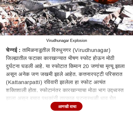
Virudhunagar Explosion
चेन्नई :
तामिळनाडूतील विरुधुनगर (Virudhunagar)
जिल्ह्यातील फटाका कारखान्यात भीषण स्फोट होऊन मोठी
दुर्घटना घडली आहे. या स्फोटात किमान 20 जणांचा मृत्यू झाला
असून अनेक जण जखमी झाले आहेत. कत्तनारपट्टी परिसरात
(Kattanarpatti) रविवारी झालेला हा स्फोट अत्यंत
शक्तिशाली होता. स्फोटानंतर कारखान्याचा मोठा भाग उद्ध्वस्त
झाला असून बचाव पथकांनी तात्काळ घटनास्थळी धाव घेत
मदतकार्य सुरू केलं आहे.
आणखी वाचा
Tamil Nadu Firecracker Factory Blast : अचानक
स्फोटाने परिसरात थरकाप
प्राथमिक माहितीनुसार, फटाके निर्मिती करत असताना अचानक