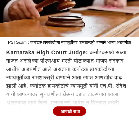
PSI Scam : कर्नाटक हायकोर्टाच्या न्यायमूर्तीच्या 'रामशास्त्री' बाण्याने भाजप अडचणीत!
Karnataka High Court Judge:
कर्नाटकमध्ये सध्या
गाजत असलेल्या पीएसआय भरती घोटाळ्यात भाजप सरकार
आधीच अडचणीत आले असताना कर्नाटक हायकोर्टाच्या
न्यायमूर्तींच्या रामशास्त्री बाण्याने आता त्यात आणखीच वाढ
झाली आहे. कर्नाटक हायकोर्टाचे न्यायमूर्ती यांनी एच.पी. संदेश
यांनी आपल्यावर सुनावणीला घेऊन दबाव टाकण्यात आला
असल्याचा दावा केला. मनासारखे आदेश न दिल्यास बदली
करण्यात येईल अशी धमकी देण्यात आली होती असेही त्यांनी
आणखी वाचा
म्हटले.
सध्या न्या. एच. पी. संदेश यांचा व्हिडिओ सोशल मीडियावर